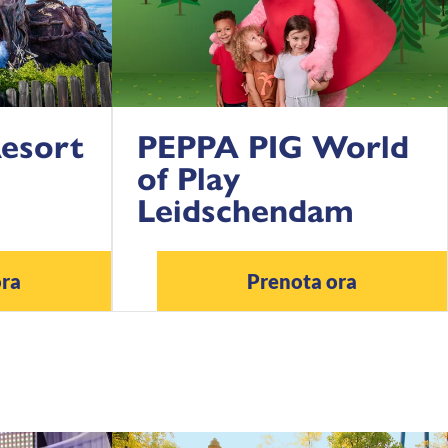
Resort
PEPPA PIG World
of Play
Leidschendam
ora
Prenota ora