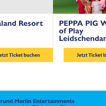
land Resort
PEPPA PIG 
of Play
Leidschenda
etzt Ticket buchen
Jetzt Ticket 
rund Merlin Entertainments