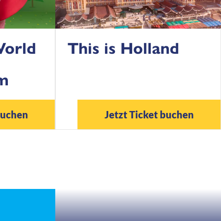
World
This is Holland
m
buchen
Jetzt Ticket buchen