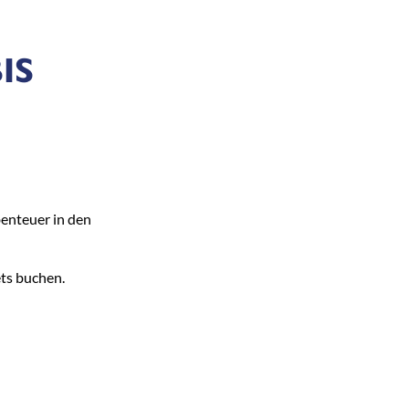
IS
benteuer in den
ts buchen.