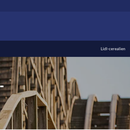
Lidl-cerealien
-