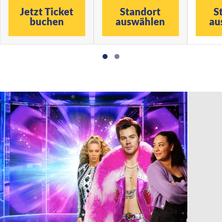
Jetzt Ticket
Standort
S
buchen
auswählen
au