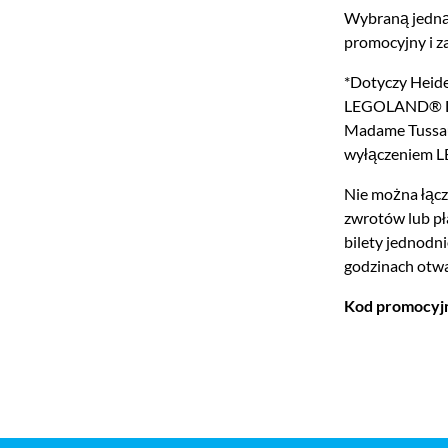
Wybraną jedną 
promocyjny i z
*Dotyczy Heid
LEGOLAND® Dis
Madame Tussaud
wyłączeniem 
Nie można łącz
zwrotów lub p
bilety jednodn
godzinach otwa
Kod promocyjn