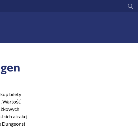
Su
ngen
 kup bilety
u. Wartość
zniżkowych
tkich atrakcji
e Dungeons)