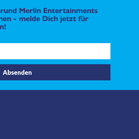
rund Merlin Entertainments
en - melde Dich jetzt für
n!
Absenden