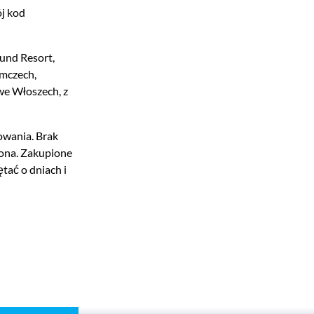
ój kod
und Resort,
mczech,
we Włoszech, z
owania. Brak
ona. Zakupione
tać o dniach i