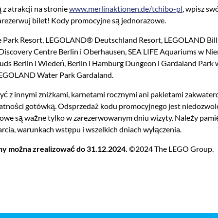
z atrakcji na stronie
www.merlinaktionen.de/tchibo-pl
, wpisz sw
arezerwuj bilet! Kody promocyjne są jednorazowe.
e Park Resort, LEGOLAND® Deutschland Resort, LEGOLAND Bill
covery Centre Berlin i Oberhausen, SEA LIFE Aquariums w Nie
s Berlin i Wiedeń, Berlin i Hamburg Dungeon i Gardaland Park 
LEGOLAND Water Park Gardaland.
yć z innymi zniżkami, karnetami rocznymi ani pakietami zakwater
łatności gotówką. Odsprzedaż kodu promocyjnego jest niedozwol
iowe są ważne tylko w zarezerwowanym dniu wizyty. Należy pamię
rcia, warunkach wstępu i wszelkich dniach wyłączenia.
y można zrealizować do 31.12.2024.
©2024 The LEGO Group.