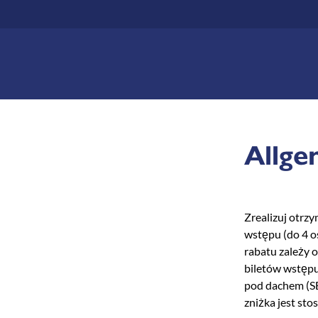
Zum
Hauptinhalt
springen
Allge
Zrealizuj otrz
wstępu (do 4 o
rabatu zależy 
biletów wstępu
pod dachem (S
zniżka jest sto